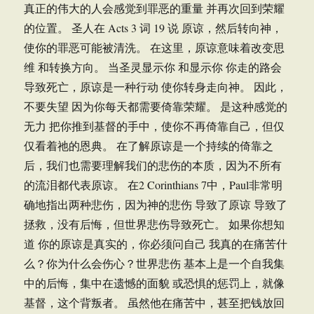
真正的伟大的人会感觉到罪恶的重量 并再次回到荣耀
的位置。 圣人在 Acts 3 词 19 说 原谅，然后转向神，
使你的罪恶可能被清洗。 在这里，原谅意味着改变思
维 和转换方向。 当圣灵显示你 和显示你 你走的路会
导致死亡，原谅是一种行动 使你转身走向神。 因此，
不要失望 因为你每天都需要倚靠荣耀。 是这种感觉的
无力 把你推到基督的手中，使你不再倚靠自己，但仅
仅看着祂的恩典。 在了解原谅是一个持续的倚靠之
后，我们也需要理解我们的悲伤的本质，因为不所有
的流泪都代表原谅。 在2 Corinthians 7中，Paul非常明
确地指出两种悲伤，因为神的悲伤 导致了原谅 导致了
拯救，没有后悔，但世界悲伤导致死亡。 如果你想知
道 你的原谅是真实的，你必须问自己 我真的在痛苦什
么？你为什么会伤心？世界悲伤 基本上是一个自我集
中的后悔，集中在遗憾的面貌 或恐惧的惩罚上，就像
基督，这个背叛者。 虽然他在痛苦中，甚至把钱放回