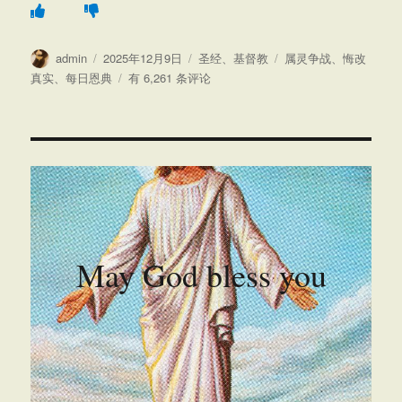
作
发
分
标
admin
2025年12月9日
圣经
、
基督教
属灵争战
、
悔改
者
布
类
签
如
真实
、
每日恩典
有 6,261 条评论
于
果
我
一
直
犯
同
样
的
罪，
May God bless you
那
我
的
悔
改
还
是
真