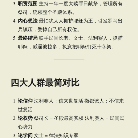
职责范围
主持一年一度大赎罪日献祭，管理所有
祭司，统领整个圣殿体系。
内心想法
最怕犹太人拥护耶稣为王，引发罗马出
兵镇压，丢掉自己所有权位。
最终结局
联手民间长老、文士、法利赛人，抓捕
耶稣，威逼彼拉多，执意把耶稣钉死十字架。
四大人群最简对比
论信仰
法利赛人：信来世复活 撒都该人：不信来
世复活
论权势
祭司长 = 圣殿最高实权 法利赛人 = 民间民
心势力
论学问
文士 = 律法知识专家