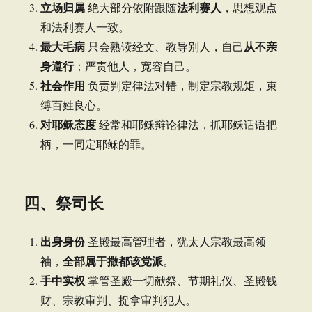
立场归属
法利赛人
绝大部分依附跟随
，思想观点
和法利赛人一致。
最大毛病
从不亲
只会熟读经文、教导别人，自己
身遵行
；严责他人，宽容自己。
社会作用
负责判定律法对错，制定宗教规矩，束
缚百姓良心。
对耶稣态度
经常和耶稣辩论律法，抓耶稣话语把
柄，一同定耶稣的罪。
四、祭司长
出身身份
圣殿最高管理者，犹太人宗教最高领
全部属于撒都该党派
袖，
。
手中实权
掌管圣殿一切献祭、节期礼仪、圣殿钱
财、宗教审判、捉拿审判犯人。