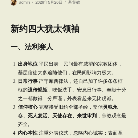
作
发
分
admin
2026年5月20日
基督教
者
布
类
于
新约四大犹太领袖
一、法利赛人
出身地位
平民出身，民间最有威望的宗教团体，
基层信徒大多追随他们，在民间影响力极大。
日常行事
严守摩西律法，还自己加了许多条条框
遗传规矩
框的
，吃饭洗手、安息日行事、奉献十分
之一都做得十分严谨，外表看起来无比虔诚。
信仰核心
灵魂永
完整接受旧约全部圣经，坚信
存、死人复活、天使存在、来世审判
，宗教观念最
齐全。
内心本性
注重外表仪式，忽略内心诚实；表面圣