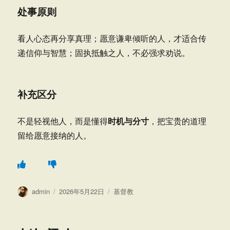
处事原则
看人心态再分享真理；愿意谦卑倾听的人，才适合传
递信仰与智慧；固执抵触之人，不必强求劝说。
补充区分
时机与分寸
不是轻视他人，而是懂得
，把宝贵的道理
留给愿意接纳的人。
作
发
分
admin
2026年5月22日
基督教
者
布
类
于