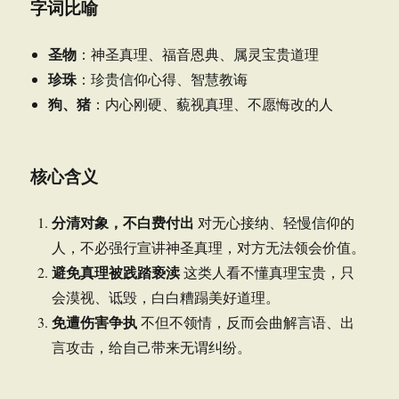
字词比喻
圣物
：神圣真理、福音恩典、属灵宝贵道理
珍珠
：珍贵信仰心得、智慧教诲
狗、猪
：内心刚硬、藐视真理、不愿悔改的人
核心含义
分清对象，不白费付出
对无心接纳、轻慢信仰的
人，不必强行宣讲神圣真理，对方无法领会价值。
避免真理被践踏亵渎
这类人看不懂真理宝贵，只
会漠视、诋毁，白白糟蹋美好道理。
免遭伤害争执
不但不领情，反而会曲解言语、出
言攻击，给自己带来无谓纠纷。