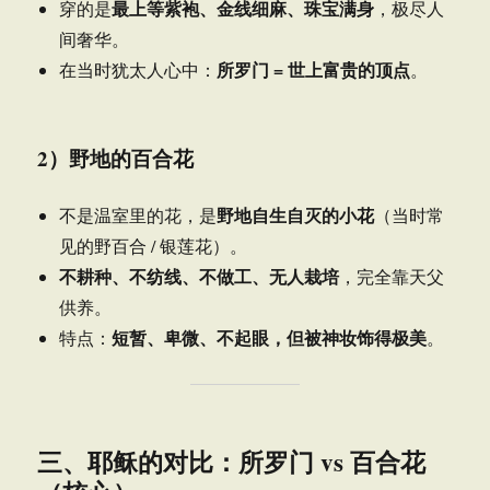
最上等紫袍、金线细麻、珠宝满身
穿的是
，极尽人
间奢华。
所罗门 = 世上富贵的顶点
在当时犹太人心中：
。
2）野地的百合花
野地自生自灭的小花
不是温室里的花，是
（当时常
见的野百合 / 银莲花）。
不耕种、不纺线、不做工、无人栽培
，完全靠天父
供养。
短暂、卑微、不起眼，但被神妆饰得极美
特点：
。
三、耶稣的对比：所罗门 vs 百合花