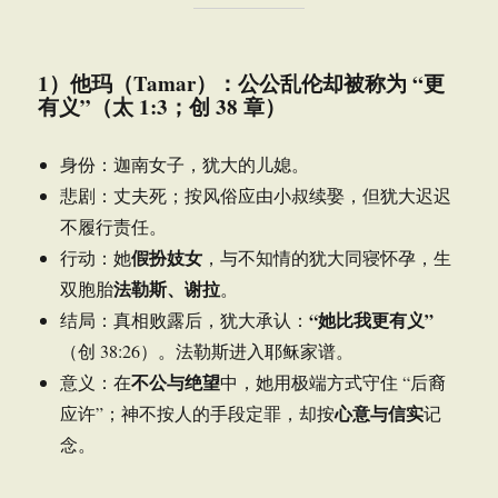
1）他玛（Tamar）：公公乱伦却被称为 “更
有义”（太 1:3；创 38 章）
身份：迦南女子，犹大的儿媳。
悲剧：丈夫死；按风俗应由小叔续娶，但犹大迟迟
不履行责任。
假扮妓女
行动：她
，与不知情的犹大同寝怀孕，生
法勒斯、谢拉
双胞胎
。
“她比我更有义”
结局：真相败露后，犹大承认：
（创 38:26）。法勒斯进入耶稣家谱。
不公与绝望
意义：在
中，她用极端方式守住 “后裔
心意与信实
应许”；神不按人的手段定罪，却按
记
念。