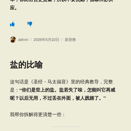
应。
作
发
分
admin
2026年5月22日
基督教
者
布
类
于
盐的比喻
这句话是《圣经・马太福音》里的经典教导，完整
“你们是世上的盐。盐若失了味，怎能叫它再咸
是：
呢？以后无用，不过丢在外面，被人践踏了。”
我帮你拆解得更清楚一些：