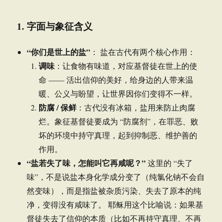
1. 字面与象征含义
“你们是世上的盐”
： 盐在古代有两个核心作用：
调味
：让食物有味道，对应基督徒在世上的使
命 —— 活出信仰的美好，给身边的人带来温
暖、公义与盼望，让世界因你们变得不一样。
防腐 / 保鲜
：古代没有冰箱，盐用来防止肉腐
烂。象征基督徒要成为 “防腐剂”，在罪恶、败
坏的环境中持守真理，起到抑制恶、维护善的
作用。
“盐若失了味，怎能叫它再咸呢？”
这里的 “失了
味”，不是说盐本身化学成分变了（纯氯化钠不会自
然变味），而是指盐被杂质污染、失去了原本的纯
净，变得没有咸味了。 耶稣用这个比喻说：如果基
督徒失去了信仰的本质（比如不再持守真理、不再