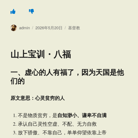
作
发
分
admin
2026年5月20日
基督教
者
布
类
于
山上宝训・八福
一、虚心的人有福了，因为天国是他
们的
原文意思：心灵贫穷的人
自知渺小、谦卑不自满
不是物质贫穷，是
承认自己灵性空虚、不配、无力自救
放下骄傲、不靠自己，单单仰望依靠上帝