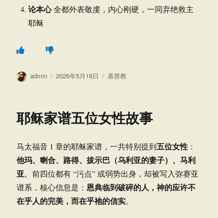
论本心
全都外表敬虔，内心刚硬，一同弃绝救主
耶稣
作
发
分
admin
2026年5月18日
基督教
者
布
类
于
耶稣家谱五位女性故事
五位女性
马太福音 1 章的耶稣家谱，一共特别提到
：
他玛、喇合、路得、拔示巴（乌利亚的妻子）、马利
亚
。前四位都有 “污点” 或弱势出身，却被写入弥赛亚
恩典临到破碎的人，神的应许不
谱系，核心信息是：
在乎人的完美，而在乎祂的信实
。