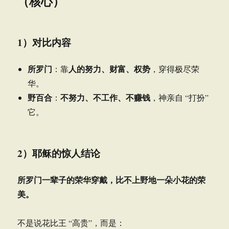
（核心）
1）对比内容
所罗门
人的努力、财富、权势
：靠
，穿得极尽荣
华。
野百合
不努力、不工作、不赚钱
：
，神亲自 “打扮”
它。
2）耶稣的惊人结论
所罗门一辈子的荣华穿戴，比不上野地一朵小花的荣
美。
不是说花比王 “高贵”，而是：