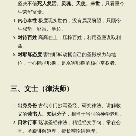
死人复活、灵魂、天使、来世
坚决不信
，只看重今
生荣华富贵。
内心本性
极度现实世俗，没有属灵盼望，只顾今
生权势、财富、地位。
对待百姓
高高在上，压榨百姓，利用圣殿谋取利
益。
对耶稣态度
害怕耶稣动摇自己的圣殿权力与地
位，一心除掉耶稣，是杀害耶稣的核心掌权者。
三、文士（律法师）
出身身份
古代专门抄写圣经、研究律法、讲解教
读书人、知识分子
义的
，相当于当时的神学老师。
日常行事
熟读圣经律法，精通经文字句，常在会
堂、圣殿讲解道理，擅长辩论讲道理。