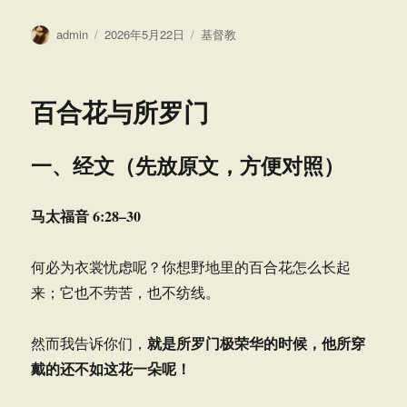
作
发
分
admin
2026年5月22日
基督教
者
布
类
于
百合花与所罗门
一、经文（先放原文，方便对照）
马太福音 6:28–30
何必为衣裳忧虑呢？你想野地里的百合花怎么长起
来；它也不劳苦，也不纺线。
就是所罗门极荣华的时候，他所穿
然而我告诉你们，
戴的还不如这花一朵呢！