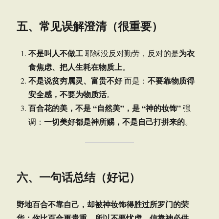
五、常见误解澄清（很重要）
不是叫人不做工
为衣
耶稣没反对勤劳，反对的是
食焦虑、把人生耗在物质上
。
不是说贫穷属灵、富贵不好
不要靠物质得
而是：
安全感，不要为物质活
。
百合花的美，不是 “自然美”，是 “神的妆饰”
强
一切美好都是神所赐，不是自己打拼来的
调：
。
六、一句话总结（好记）
野地百合不靠自己，却被神妆饰得胜过所罗门的荣
华；你比百合更贵重，所以不要忧虑，信靠神必供