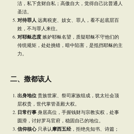
洁，私下贪财自私；高傲自大，觉得自己比普通人
圣洁。
对待罪人
远离税吏、妓女、罪人，看不起底层百
姓，不与罪人来往。
对耶稣态度
嫉妒耶稣名望，质疑耶稣不守他们的
传统规矩，处处挑错，暗中陷害，是抵挡耶稣的主
力。
二、撒都该人
出身地位
贵族世家、祭司家族组成，犹太社会顶
层权贵，世代掌管圣殿大权。
日常行事
身居高位，手握钱财与宗教实权，处事
圆滑，讨好罗马官府，稳固自己的地位。
信仰核心
摩西五经
只承认
，拒绝先知书、诗篇；