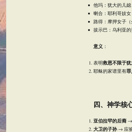
他玛：犹大的儿媳
喇合：耶利哥妓女
路得：摩押女子（
拔示巴：乌利亚的
意义
：
救恩不限于犹
表明
罪
耶稣的家谱里有
四、神学核
亚伯拉罕的后裔
→
大卫的子孙
→ 应