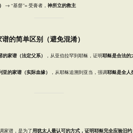
）
神所立的救主
→ “基督”= 受膏者，
家谱的简单区别（避免混淆）
瑟的家谱（法定父系）
耶稣是合法的
，从亚伯拉罕到耶稣，证明
利亚的家谱（实际血缘）
耶稣是全人
，从耶稣追溯到亚当，强调
用犹太人最认可的方式，证明耶稣完全应验旧约
强调家谱，是为了