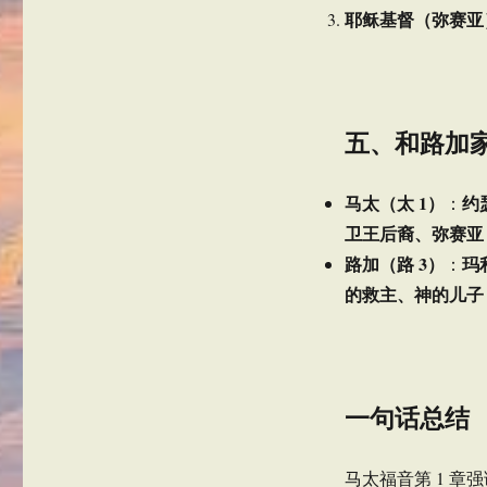
耶稣基督（弥赛亚
五、和路加
马太（太 1）
约
：
卫王后裔、弥赛亚
路加（路 3）
玛
：
的救主、神的儿子
一句话总结
马太福音第 1 章