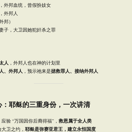
，外邦血统，曾假扮妓女
，外邦人
外邦）
妻子，大卫因她犯奸杀之罪
太人
，外邦人也在神的计划里
人、外邦人
拯救罪人、接纳外邦人
，预示祂来是
心：耶稣的三重身份，一次讲清
救恩属于全人类
 应验 “万国因你后裔得福”，
耶稣是弥赛亚君王，建立永恒国度
验大卫之约，