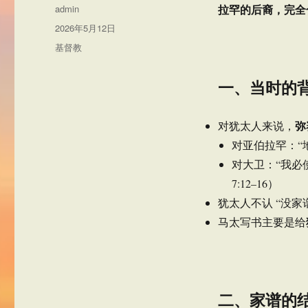
作
拉罕的后裔，完全
admin
者
发
2026年5月12日
布
分
基督教
于
类
一、当时的背
弥
对犹太人来说，
对亚伯拉罕：“地
对大卫：“我必
7:12–16）
犹太人不认 “没家
马太写书主要是给
二、家谱的