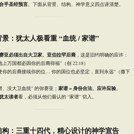
合乎圣经预言
。下面从背景、结构、神学意义四点讲清楚。
景：犹太人极看重 “血统 / 家谱”
赛亚必须出自大卫家、亚伯拉罕后裔
，这是旧约明确的应许：
上万国都必因你的后裔得福”（创 22:18）
使你的后裔接续你的位… 你的国位也必坚定，直到永远”（撒下
家谱 = 身份合法、应许应验
谱、没大卫血统” 的弥赛亚；
。
犹太读者
看，必须从他们最认的 “家谱” 切入。
结构：三重十四代，精心设计的神学宣告