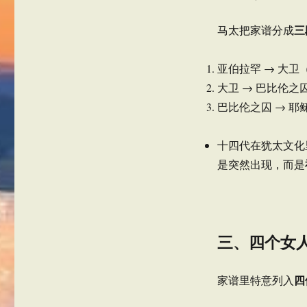
三
马太把家谱分成
亚伯拉罕 → 大卫（
大卫 → 巴比伦之囚
巴比伦之囚 → 耶稣
十四代在犹太文化
是突然出现，而是
三、四个女
四
家谱里特意列入