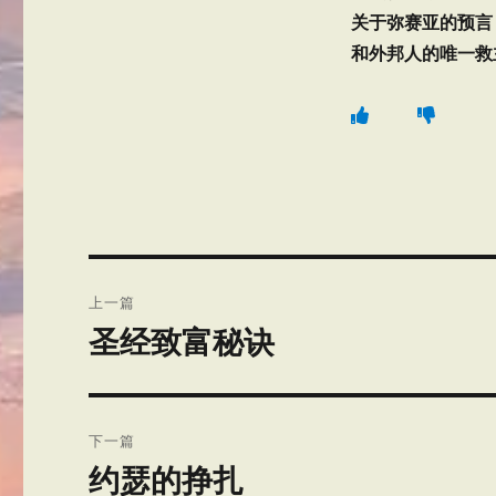
关于弥赛亚的预言
和外邦人的唯一救
文
上一篇
章
圣经致富秘诀
上
篇
导
文
航
章：
下一篇
约瑟的挣扎
下