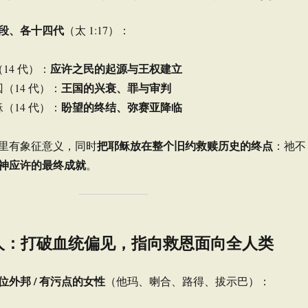
段、各十四代
（太 1:17）：
应许之民的起源与王权建立
14 代）：
王国的兴衰、罪与审判
（14 代）：
盼望的终结、弥赛亚降临
（14 代）：
把耶稣放在整个旧约救赎历史的终点
里有象征意义，同时
：祂不
神应许的最终成就
。
人：打破血统偏见，指向救恩面向全人类
位外邦 / 有污点的女性
（他玛、喇合、路得、拔示巴）：