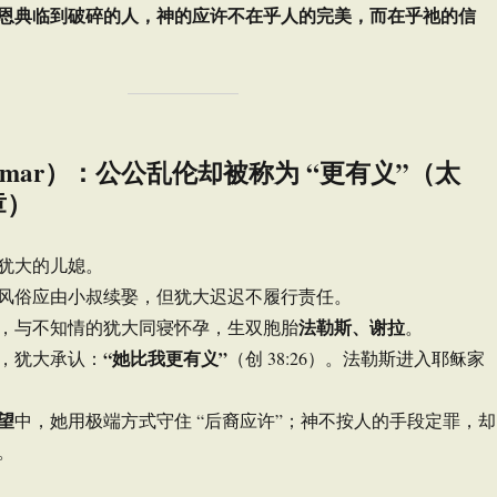
恩典临到破碎的人，神的应许不在乎人的完美，而在乎祂的信
amar）：公公乱伦却被称为 “更有义”（太
章）
犹大的儿媳。
风俗应由小叔续娶，但犹大迟迟不履行责任。
法勒斯、谢拉
，与不知情的犹大同寝怀孕，生双胞胎
。
“她比我更有义”
，犹大承认：
（创 38:26）。法勒斯进入耶稣家
望
中，她用极端方式守住 “后裔应许”；神不按人的手段定罪，却
。