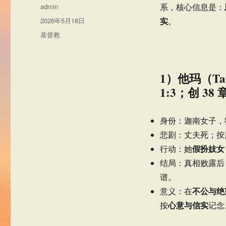
作
admin
系，核心信息是：
者
发
实
2026年5月18日
。
布
分
基督教
于
类
1）他玛（T
1:3；创 38 
身份：迦南女子，
悲剧：丈夫死；按
假扮妓女
行动：她
结局：真相败露后
谱。
不公与绝
意义：在
心意与信实
按
记念