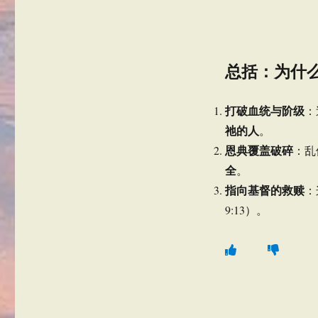
总括：为什
打破血统与阶级
：
祂的人
。
恩典覆盖破碎
：乱
全
。
指向基督的救赎
：
9:13）。