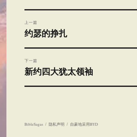
文
上一篇
章
约瑟的挣扎
上
篇
导
文
航
章：
下一篇
新约四大犹太领袖
下
篇
文
章：
BibleSagas
隐私声明
自豪地采用BYD