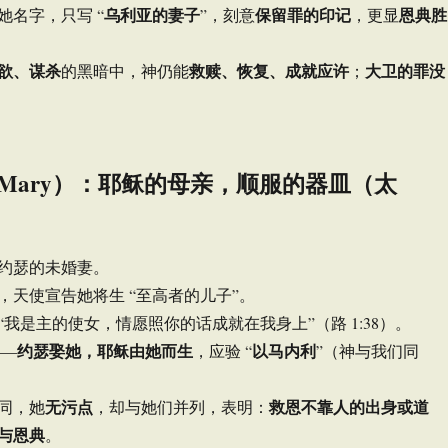
乌利亚的妻子
保留罪的印记
恩典胜
她名字，只写 “
”，刻意
，更显
欲、谋杀
救赎、恢复、成就应许
大卫的罪没
的黑暗中，神仍能
；
Mary）：耶稣的母亲，顺服的器皿（太
）
约瑟的未婚妻。
，天使宣告她将生 “至高者的儿子”。
“我是主的使女，情愿照你的话成就在我身上”（路 1:38）。
约瑟娶她，耶稣由她而生
以马内利
——
，应验 “
”（神与我们同
无污点
救恩不靠人的出身或道
同，她
，却与她们并列，表明：
与恩典
。