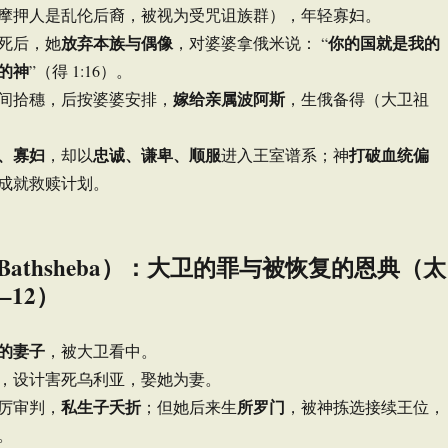
摩押人是乱伦后裔，被视为受咒诅族群），年轻寡妇。
放弃本族与偶像
你的国就是我的
死后，她
，对婆婆拿俄米说： “
的神
”（得 1:16）。
嫁给亲属波阿斯
间拾穗，后按婆婆安排，
，生俄备得（大卫祖
、寡妇
忠诚、谦卑、顺服
打破血统偏
，却以
进入王室谱系；神
成就救赎计划。
Bathsheba）：大卫的罪与被恢复的恩典（太
1–12）
的妻子
，被大卫看中。
，设计害死乌利亚，娶她为妻。
私生子夭折
所罗门
厉审判，
；但她后来生
，被神拣选接续王位，
。