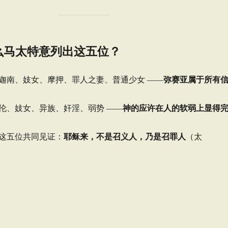
么马太特意列出这五位？
弥赛亚属于所有
迦南、妓女、摩押、罪人之妻、普通少女 ——
神的应许在人的软弱上显得
伦、妓女、异族、奸淫、弱势 ——
耶稣来，不是召义人，乃是召罪人
这五位共同见证：
（太