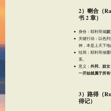
2）喇合（R
书 2 章）
妓
身份：耶利哥城
关键行动：以色列
神，本是上天下地的
结局：耶利哥倾覆
系。
外邦、妓女
意义：
一开始就属于所有
3）路得（R
得记）