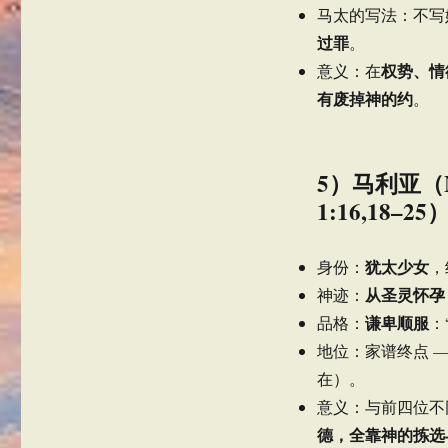
马太的写法：不写
过罪
。
权势、情
意义：在
有废掉神的约
。
5）马利亚（
1:16,18–25
犹太少女
身份：
，
从圣灵怀孕
神迹：
谦卑顺服
品格：
：
地位：家谱终点 
在）。
意义：与前四位不
德，全靠神的拣选