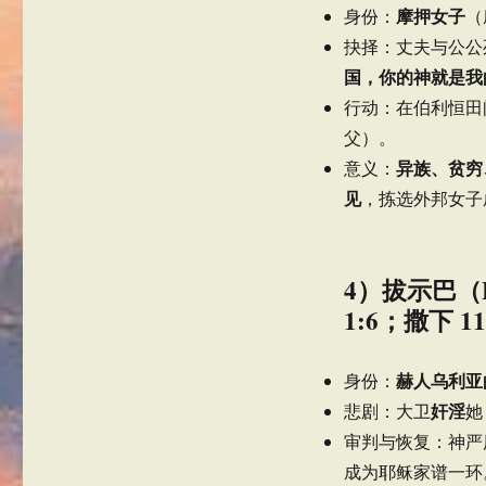
摩押女子
身份：
（
抉择：丈夫与公公
国，你的神就是我
行动：在伯利恒田
父）。
异族、贫穷
意义：
见
，拣选外邦女子
4）拔示巴（
1:6；撒下 1
赫人乌利亚
身份：
奸淫
悲剧：大卫
她
审判与恢复：神严
成为耶稣家谱一环