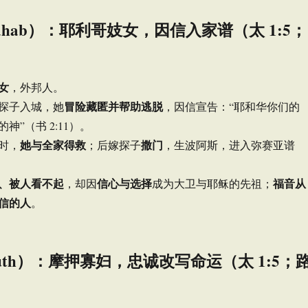
ahab）：耶利哥妓女，因信入家谱（太 1:5；
女
，外邦人。
冒险藏匿并帮助逃脱
探子入城，她
，因信宣告：“耶和华你们的
神”（书 2:11）。
她与全家得救
撒门
时，
；后嫁探子
，生波阿斯，进入弥赛亚谱
、被人看不起
信心与选择
福音从
，却因
成为大卫与耶稣的先祖；
信的人
。
uth）：摩押寡妇，忠诚改写命运（太 1:5；