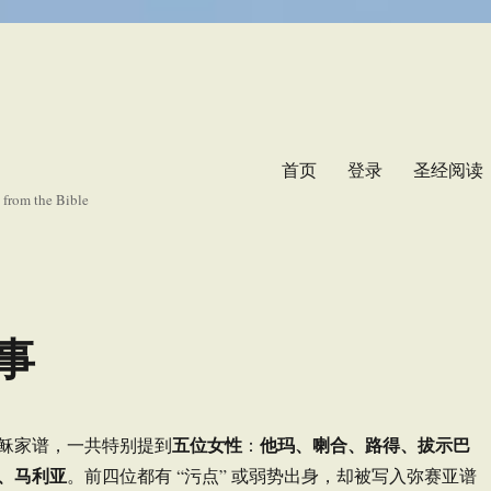
首页
登录
圣经阅读
s from the Bible
事
五位女性
他玛、喇合、路得、拔示巴
耶稣家谱，一共特别提到
：
、马利亚
。前四位都有 “污点” 或弱势出身，却被写入弥赛亚谱