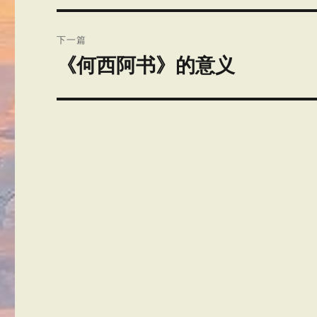
文
航
章：
下一篇
《何西阿书》的意义
下
篇
文
章：