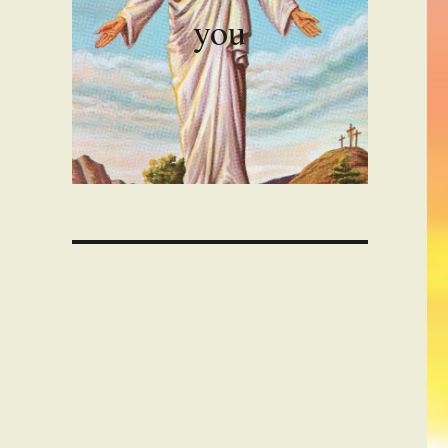
you
00:00
。