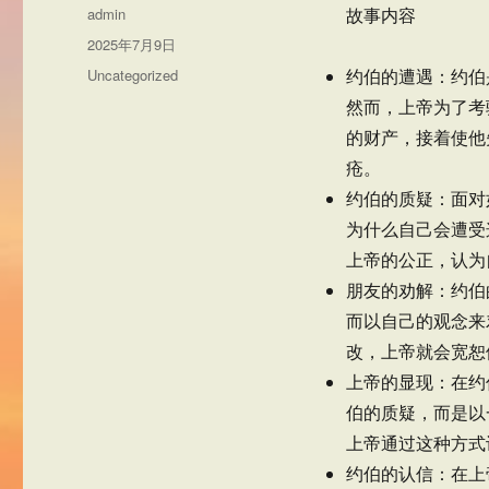
作
admin
故事内容
者
发
2025年7月9日
布
分
Uncategorized
约伯的遭遇：约伯
于
类
然而，上帝为了考
的财产，接着使他
疮。
约伯的质疑：面对
为什么自己会遭受
上帝的公正，认为
朋友的劝解：约伯
而以自己的观念来
改，上帝就会宽恕
上帝的显现：在约
伯的质疑，而是以
上帝通过这种方式
约伯的认信：在上