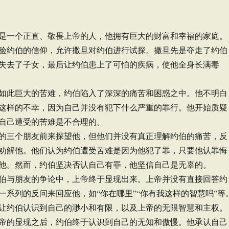
是一个正直、敬畏上帝的人，他拥有巨大的财富和幸福的家庭。
验约伯的信仰，允许撒旦对约伯进行试探。撒旦先是夺走了约伯
失去了子女，最后让约伯患上了可怕的疾病，使他全身长满毒
如此巨大的苦难，约伯陷入了深深的痛苦和困惑之中。他不明白
这样的不幸，因为自己并没有犯下什么严重的罪行。他开始质疑
自己遭受的苦难是不合理的。
的三个朋友前来探望他，但他们并没有真正理解约伯的痛苦，反
劝解他。他们认为约伯遭受苦难是因为他犯了罪，只要他认罪悔
他。然而，约伯坚决否认自己有罪，他坚信自己是无辜的。
伯与朋友的争论中，上帝终于显现出来。上帝并没有直接回答约
一系列的反问来回应他，如“你在哪里”“你有我这样的智慧吗”等
让约伯认识到自己的渺小和有限，以及上帝的无限智慧和主权。
帝的显现之后，约伯终于认识到自己的无知和傲慢。他承认自己