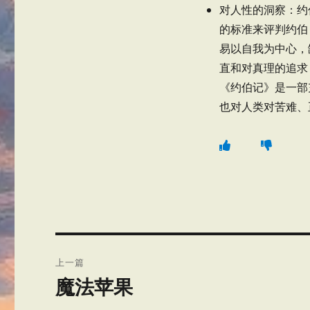
对人性的洞察：约
的标准来评判约伯
易以自我为中心，
直和对真理的追求
《约伯记》是一部
也对人类对苦难、
文
上一篇
章
魔法苹果
上
篇
导