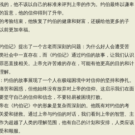
浅的，他不该以自己的标准来评判上帝的作为。约伯最终以谦卑
的旨意，他的信仰得到了升华。
的考验结束，他恢复了约伯的健康和财富，还赐给他更多的子
以前更加幸福。
约伯记》提出了一个古老而深刻的问题：为什么好人会遭受苦
类社会中一直存在，而《约伯记》通过约伯的故事，让我们认识
罪恶直接相关。上帝允许苦难的存在，可能有他更高的目的和计
理解。
：约伯的故事展现了一个人在极端困境中对信仰的坚持和挣扎。
痛苦和困惑，但他始终没有放弃对上帝的信仰。这启示我们在面
要坚守自己的信仰和信念，不要轻易被困境打败。
帝在《约伯记》中的形象是复杂而深刻的。他既有对约伯的考
关爱和拯救。通过上帝与约伯的对话，我们看到上帝的智慧、主
作为超越了人类的理解范围，他有自己的计划和安排，人类应该
受和顺服。