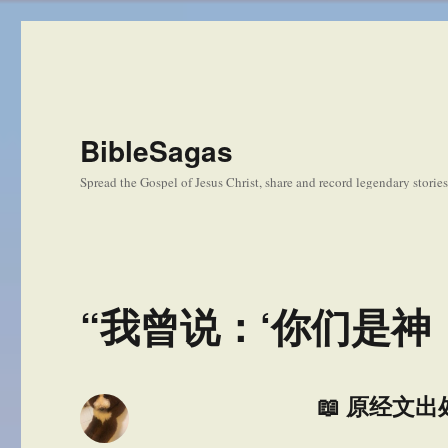
BibleSagas
Spread the Gospel of Jesus Christ, share and record legendary storie
“我曾说：‘你们是神
📖 原经文出