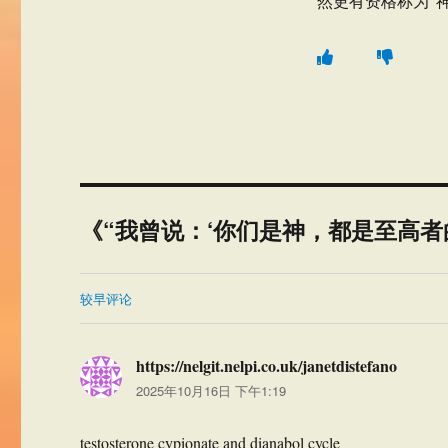
然更有资格称为“
《“我曾说：‘你们是神，都是至高者的
评
较早评论
论
导
https://nelgit.nelpi.co.uk/janetdistefano
说
航
2025年10月16日 下午1:19
道：
testosterone cypionate and dianabol cycle