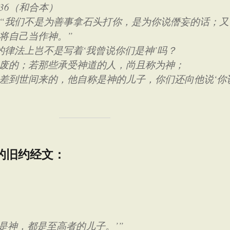
36
（和合本）
“我们不是为善事拿石头打你，是为你说僭妄的话；又
将自己当作神。”
的律法上岂不是写着‘我曾说你们是神’吗？
废的；若那些承受神道的人，尚且称为神；
差到世间来的，他自称是神的儿子，你们还向他说‘你
用的旧约经文：
们是神，都是至高者的儿子。’”