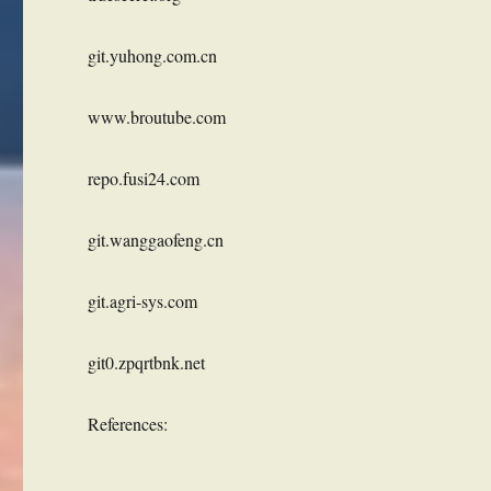
git.yuhong.com.cn
www.broutube.com
repo.fusi24.com
git.wanggaofeng.cn
git.agri-sys.com
git0.zpqrtbnk.net
References: