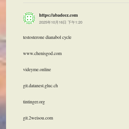
https://abadeez.com
说
2025年10月16日 下午1:20
道：
testosterone dianabol cycle
www.chenisgod.com
videyme.online
git.datanest.gluc.ch
tintinger.org
git.2weisou.com