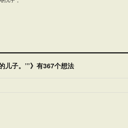
神的儿子”。
儿子。’”》有367个想法