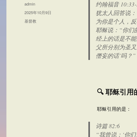
约翰福音 10:33-
作
admin
者
犹太人回答说：
发
2025年10月9日
布
为你是个人，反
分
基督教
于
类
耶稣说：“你们
经上的话是不能
父所分别为圣又
僭妄的话’吗？”
🔍 耶稣引
耶稣引用的是：
诗篇 82:6
“我曾说：‘你