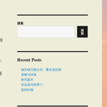
搜索
搜
索
指
Recent Posts
；
钱生钱万能公式：蓄水池法则
是
圣物与珍珠
刺与梁木
百合花与所罗门
盐的比喻