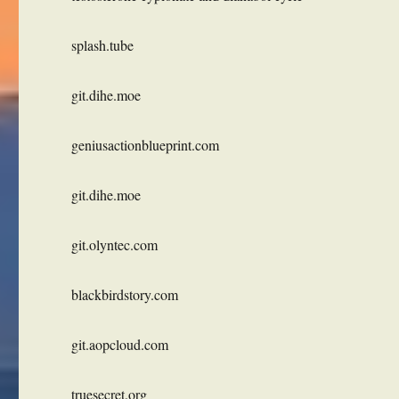
splash.tube
git.dihe.moe
geniusactionblueprint.com
git.dihe.moe
git.olyntec.com
blackbirdstory.com
git.aopcloud.com
truesecret.org