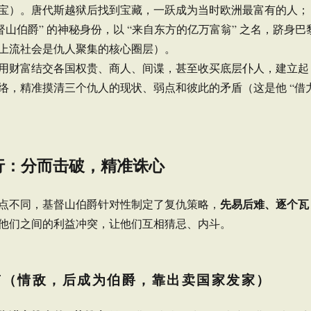
宝）。唐代斯越狱后找到宝藏，一跃成为当时欧洲最富有的人；
督山伯爵” 的神秘身份，以 “来自东方的亿万富翁” 之名，跻身巴
上流社会是仇人聚集的核心圈层）。
用财富结交各国权贵、商人、间谍，甚至收买底层仆人，建立起
络，精准摸清三个仇人的现状、弱点和彼此的矛盾（这是他 “借
行：分而击破，精准诛心
先易后难、逐个瓦
点不同，基督山伯爵针对性制定了复仇策略，
他们之间的利益冲突，让他们互相猜忌、内斗。
尔南（情敌，后成为伯爵，靠出卖国家发家）