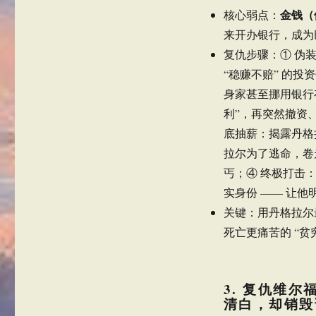
金钱（
核心弱点：
来开办银行，成为
复仇步骤：① 伪装
“稳赚不赔” 的
身家甚至挪用银行
利”，再突然撤资
底抽薪：揭露丹格
拉尔为了逃命，卷
丐；④ 终极打击
实身份 —— 让
关键：用丹格拉尔
死亡更痛苦的 “贫
3. 复仇维
清白，却销毁