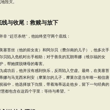
底地毁灭。
底线与收尾：救赎与放下
并非 “赶尽杀绝”，他始终坚守两个底线：
美塞苔丝（他的前女友）和阿尔贝（费尔南的儿子），他多次手
尔贝陷入危机时出手相助；对于善良的瓦朗蒂娜（维尔福的女
护，帮她摆脱继母的毒害。
仇成功后，他并没有感到快乐，反而陷入空虚。最终，在美塞苔
蒂娜与马克西米利安（摩莱尔的儿子，摩莱尔是当年唯一相信唐
祝福中，他选择放下仇恨，带着海蒂远走他乡，留下一句经典的
智慧都包含在这四个字里：等待与希望。”