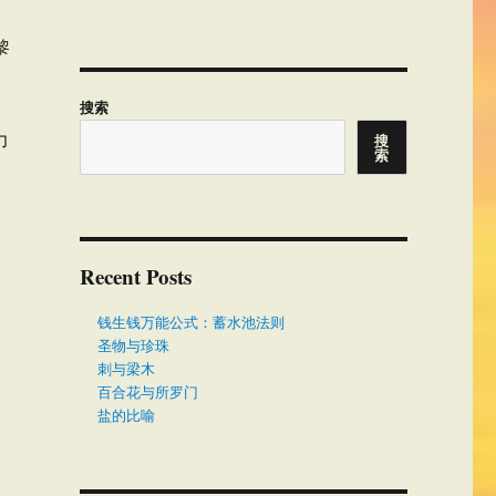
黎
搜索
力
搜
索
Recent Posts
钱生钱万能公式：蓄水池法则
圣物与珍珠
刺与梁木
百合花与所罗门
盐的比喻