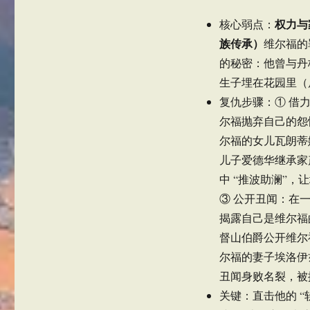
权力与
核心弱点：
族传承）
维尔福的
的秘密：他曾与丹
生子埋在花园里（
复仇步骤：① 借
尔福抛弃自己的怨
尔福的女儿瓦朗蒂
儿子爱德华继承家
中 “推波助澜”
③ 公开丑闻：在
揭露自己是维尔福
督山伯爵公开维尔
尔福的妻子埃洛伊
丑闻身败名裂，被
关键：直击他的 “