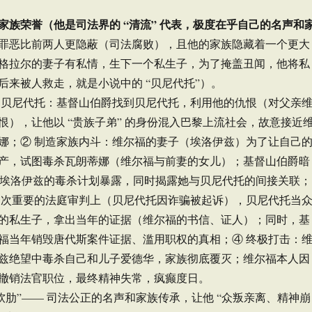
家族荣誉（他是司法界的 “清流” 代表，极度在乎自己的名声和
罪恶比前两人更隐蔽（司法腐败），且他的家族隐藏着一个更大
格拉尔的妻子有私情，生下一个私生子，为了掩盖丑闻，他将私
后来被人救走，就是小说中的 “贝尼代托”）。
力贝尼代托：基督山伯爵找到贝尼代托，利用他的仇恨（对父亲
恨），让他以 “贵族子弟” 的身份混入巴黎上流社会，故意接近
娜；② 制造家族内斗：维尔福的妻子（埃洛伊兹）为了让自己
产，试图毒杀瓦朗蒂娜（维尔福与前妻的女儿）；基督山伯爵暗
，让埃洛伊兹的毒杀计划暴露，同时揭露她与贝尼代托的间接关联；
一次重要的法庭审判上（贝尼代托因诈骗被起诉），贝尼代托当
的私生子，拿出当年的证据（维尔福的书信、证人）；同时，基
福当年销毁唐代斯案件证据、滥用职权的真相；④ 终极打击：
兹绝望中毒杀自己和儿子爱德华，家族彻底覆灭；维尔福本人因
撤销法官职位，最终精神失常，疯癫度日。
软肋”—— 司法公正的名声和家族传承，让他 “众叛亲离、精神崩