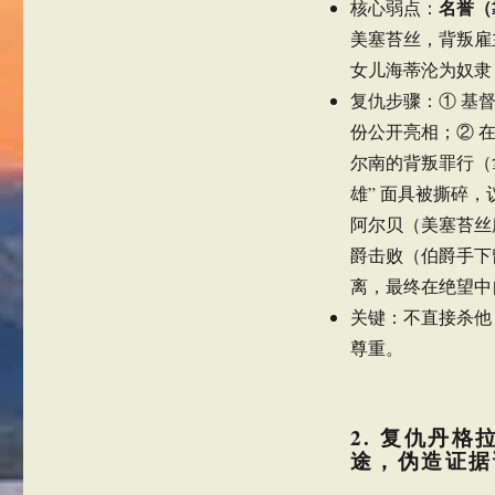
名誉（
核心弱点：
美塞苔丝，背叛雇
女儿海蒂沦为奴隶
复仇步骤：① 基
份公开亮相；② 
尔南的背叛罪行（
雄” 面具被撕碎
阿尔贝（美塞苔丝
爵击败（伯爵手下
离，最终在绝望中
关键：不直接杀他，
尊重。
2. 复仇丹
途，伪造证据