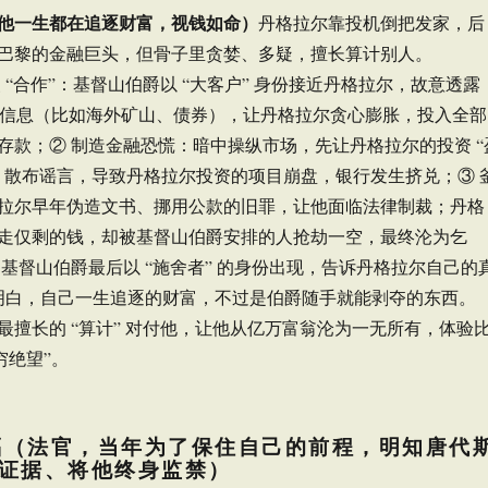
他一生都在追逐财富，视钱如命）
丹格拉尔靠投机倒把发家，后
巴黎的金融巨头，但骨子里贪婪、多疑，擅长算计别人。
 “合作”：基督山伯爵以 “大客户” 身份接近丹格拉尔，故意透露
投资信息（比如海外矿山、债券），让丹格拉尔贪心膨胀，投入全部
存款；② 制造金融恐慌：暗中操纵市场，先让丹格拉尔的投资 “
、散布谣言，导致丹格拉尔投资的项目崩盘，银行发生挤兑；③ 
拉尔早年伪造文书、挪用公款的旧罪，让他面临法律制裁；丹格
走仅剩的钱，却被基督山伯爵安排的人抢劫一空，最终沦为乞
：基督山伯爵最后以 “施舍者” 的身份出现，告诉丹格拉尔自己的
他明白，自己一生追逐的财富，不过是伯爵随手就能剥夺的东西。
最擅长的 “算计” 对付他，让他从亿万富翁沦为一无所有，体验
穷绝望”。
尔福（法官，当年为了保住自己的前程，明知唐代
证据、将他终身监禁）