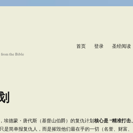
首页
登录
圣经阅读
s from the Bible
划
核心是 “精准打击
，埃德蒙・唐代斯（基督山伯爵）的复仇计划
不只是简单报复仇人，而是摧毁他们最在乎的一切（名誉、财富、