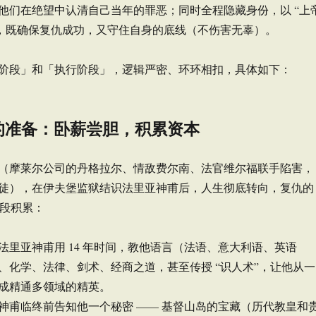
他们在绝望中认清自己当年的罪恶；同时全程隐藏身份，以 “上
身，既确保复仇成功，又守住自身的底线（不伤害无辜）。
阶段」和「执行阶段」，逻辑严密、环环相扣，具体如下：
的准备：卧薪尝胆，积累资本
（摩莱尔公司的丹格拉尔、情敌费尔南、法官维尔福联手陷害，
徒），在伊夫堡监狱结识法里亚神甫后，人生彻底转向，复仇的
阶段积累：
法里亚神甫用 14 年时间，教他语言（法语、意大利语、英语
、化学、法律、剑术、经商之道，甚至传授 “识人术”，让他从一
成精通多领域的精英。
神甫临终前告知他一个秘密 —— 基督山岛的宝藏（历代教皇和