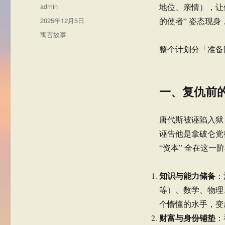
作
admin
地位、亲情），让
者
发
2025年12月5日
的使者” 姿态现
布
分
寓言故事
于
类
整个计划分「准备
一、复仇前
唐代斯被诬陷入狱
诬告他是拿破仑党
“资本” 全在这一
知识与能力储备
：
等）、数学、物理
个懵懂的水手，变
财富与身份铺垫
：