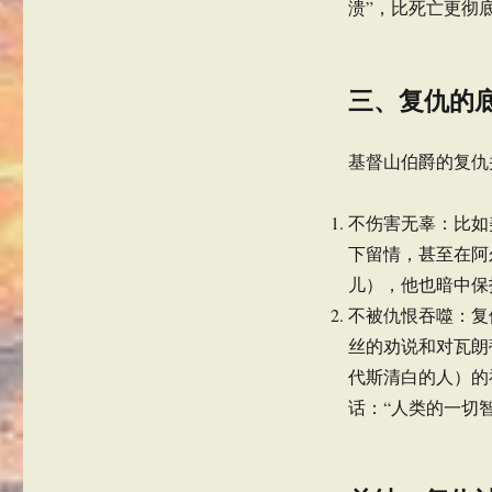
溃”，比死亡更彻
三、复仇的
基督山伯爵的复仇
不伤害无辜：比如
下留情，甚至在阿
儿），他也暗中保
不被仇恨吞噬：复
丝的劝说和对瓦朗
代斯清白的人）的
话：“人类的一切