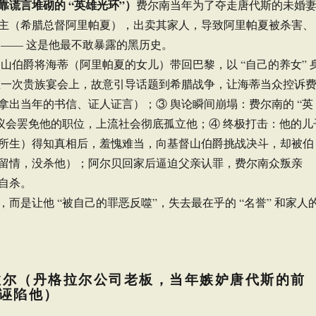
靠谎言堆砌的 “英雄光环”）
费尔南当年为了夺走唐代斯的未婚
主（希腊总督阿里帕夏），出卖其家人，导致阿里帕夏被杀害、
 —— 这是他最不敢暴露的黑历史。
督山伯爵将海蒂（阿里帕夏的女儿）带回巴黎，以 “自己的养女” 
在一次贵族宴会上，故意引导话题到希腊战争，让海蒂当众控诉
拿出当年的书信、证人证言）；③ 舆论瞬间崩塌：费尔南的 “英
，议会罢免他的职位，上流社会彻底孤立他；④ 终极打击：他的儿
所生）得知真相后，羞愧难当，向基督山伯爵挑战决斗，却被伯
留情，没杀他）；阿尔贝回家后逼迫父亲认罪，费尔南众叛亲
自杀。
而是让他 “被自己的罪恶反噬”，失去最在乎的 “名誉” 和家人
格拉尔（丹格拉尔公司老板，当年嫉妒唐代斯的前
诬陷他）