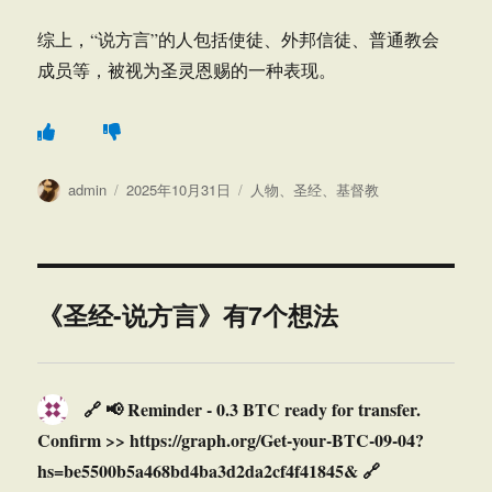
综上，“说方言”的人包括使徒、外邦信徒、普通教会
成员等，被视为圣灵恩赐的一种表现。
作
发
分
admin
2025年10月31日
人物
、
圣经
、
基督教
者
布
类
于
《圣经-说方言》有7个想法
🔗 📢 Reminder - 0.3 BTC ready for transfer.
Confirm >> https://graph.org/Get-your-BTC-09-04?
hs=be5500b5a468bd4ba3d2da2cf4f41845& 🔗
说