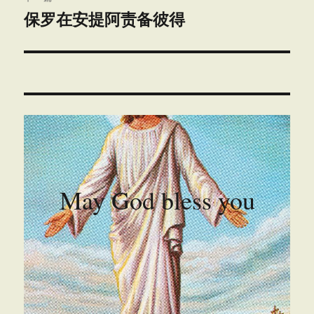
保罗在安提阿责备彼得
下
篇
文
章：
May God bless you