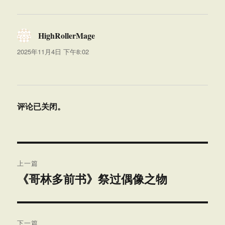
HighRollerMage
说
道：
2025年11月4日 下午8:02
评论已关闭。
文
上一篇
章
《哥林多前书》祭过偶像之物
上
篇
导
文
航
章：
下一篇