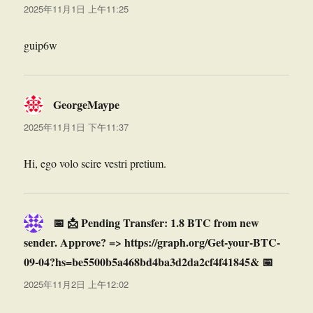
道：
2025年11月1日 上午11:25
guip6w
GeorgeMaype
说
道：
2025年11月1日 下午11:37
Hi, ego volo scire vestri pretium.
📅 📩 Pending Transfer: 1.8 BTC from new
sender. Approve? => https://graph.org/Get-your-BTC-
09-04?hs=be5500b5a468bd4ba3d2da2cf4f41845& 📅
说
道：
2025年11月2日 上午12:02