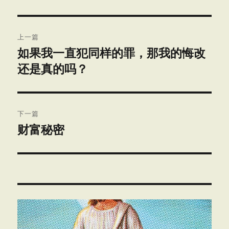
文
上一篇
章
如果我一直犯同样的罪，那我的悔改
上
还是真的吗？
篇
导
文
航
章：
下一篇
财富秘密
下
篇
文
章：