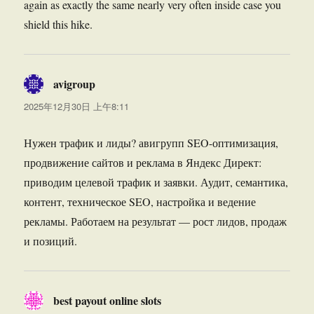
again as exactly the same nearly very often inside case you
shield this hike.
avigroup
说
道：
2025年12月30日 上午8:11
Нужен трафик и лиды? авигрупп SEO-оптимизация,
продвижение сайтов и реклама в Яндекс Директ:
приводим целевой трафик и заявки. Аудит, семантика,
контент, техническое SEO, настройка и ведение
рекламы. Работаем на результат — рост лидов, продаж
и позиций.
best payout online slots
说