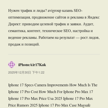
Нужен трафик и лиды? avigroup казань SEO-
оптимизация, продвижение сайтов и реклама в Яндекс
Директ: приводим целевой трафик и заявки. Аудит,
семантика, контент, техническое SEO, настройка и
ведение рекламы. Работаем на результат — рост лидов,
продаж и позиций.
iPhoneAir17Kak
说
道：
2025年12月30日 下午1:22
Iphone 17 Specs Camera Improvements How Much Is The
Iphone 17 Pro Cost How Much For Iphone Pro Max 17
Iphone 17 Pro Max Price Usa 2025 Iphone 17 Pro Max
Price Rumors 2025 Iphone 17 Pro Max Case Magsafe