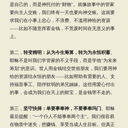
是自己的，而是神托付的“财物”。就像故事中的管家
要向主人交账，我们终有一天也要向神交账。这就要
求我们在小事上忠心，不浪费、不滥用神给的资源
——比如不随意挥霍金钱，不荒废时间在无意义的事
上。
转变精明：从为今生筹算，转为为永恒积蓄
第二，
。
耶稣不是叫我们学管家的不义手段，而是学他“为未来
筹划”的意识。世人用金钱结交世俗朋友，我们要用神
给的资源结永恒的朋友——比如帮助有需要的人、支
持福音事工、陪伴软弱的弟兄姊妹。这些用爱心付出
的事，会成为我们在天上的财宝，是金钱带不走的。
坚守抉择：单要事奉神，不要事奉玛门
第三，
。耶稣
最后提醒：“一个仆人不能事奉两个主”。我们很容易
在物质中迷失，把赚钱、享受当成人生目标。但真正