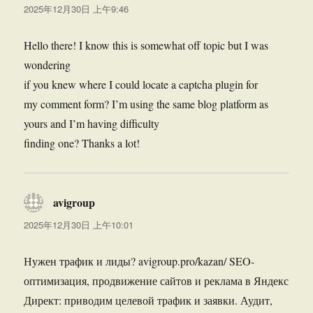
道：
2025年12月30日 上午9:46
Hello there! I know this is somewhat off topic but I was
wondering
if you knew where I could locate a captcha plugin for
my comment form? I’m using the same blog platform as
yours and I’m having difficulty
finding one? Thanks a lot!
avigroup
说
道：
2025年12月30日 上午10:01
Нужен трафик и лиды? avigroup.pro/kazan/ SEO-
оптимизация, продвижение сайтов и реклама в Яндекс
Директ: приводим целевой трафик и заявки. Аудит,