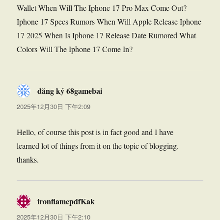
Wallet When Will The Iphone 17 Pro Max Come Out?
Iphone 17 Specs Rumors When Will Apple Release Iphone
17 2025 When Is Iphone 17 Release Date Rumored What
Colors Will The Iphone 17 Come In?
đăng ký 68gamebai
说
道：
2025年12月30日 下午2:09
Hello, of course this post is in fact good and I have
learned lot of things from it on the topic of blogging.
thanks.
ironflamepdfKak
说
道：
2025年12月30日 下午2:10