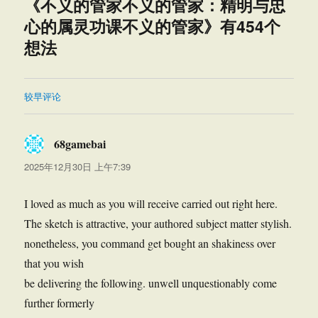
《不义的管家不义的管家：精明与忠
心的属灵功课不义的管家》有454个
想法
评
较早评论
论
导
68gamebai
说
航
道：
2025年12月30日 上午7:39
I loved as much as you will receive carried out right here.
The sketch is attractive, your authored subject matter stylish.
nonetheless, you command get bought an shakiness over
that you wish
be delivering the following. unwell unquestionably come
further formerly