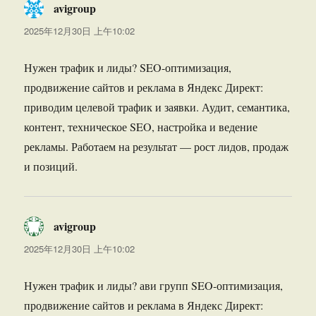
avigroup
说
道：
2025年12月30日 上午10:02
Нужен трафик и лиды? SEO-оптимизация,
продвижение сайтов и реклама в Яндекс Директ:
приводим целевой трафик и заявки. Аудит, семантика,
контент, техническое SEO, настройка и ведение
рекламы. Работаем на результат — рост лидов, продаж
и позиций.
avigroup
说
道：
2025年12月30日 上午10:02
Нужен трафик и лиды? ави групп SEO-оптимизация,
продвижение сайтов и реклама в Яндекс Директ: