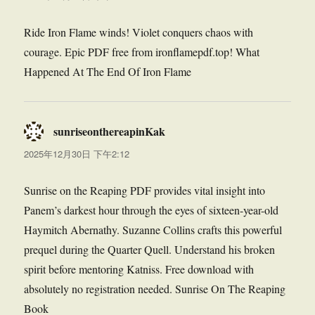
Ride Iron Flame winds! Violet conquers chaos with
courage. Epic PDF free from ironflamepdf.top! What
Happened At The End Of Iron Flame
sunriseonthereapinKak
说
道：
2025年12月30日 下午2:12
Sunrise on the Reaping PDF provides vital insight into
Panem’s darkest hour through the eyes of sixteen-year-old
Haymitch Abernathy. Suzanne Collins crafts this powerful
prequel during the Quarter Quell. Understand his broken
spirit before mentoring Katniss. Free download with
absolutely no registration needed. Sunrise On The Reaping
Book