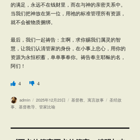
的满足，永远不在钱财里，而在与神的亲密关系中。
当我们把神放在第一位，用祂的标准管理所有资源，
就不会被物质捆绑。
最后，我们一起祷告：主啊，求你赐我们属灵的智
慧，让我们认清管家的身份，在小事上忠心，用你的
资源为永恒积蓄，单单事奉你。祷告奉主耶稣的名，
阿们！
4
4
作
发
分
标
admin
2025年12月23日
基督教
、
寓言故事
圣经故
者
布
类
签
事
、
基督教导
、
管家比喻
于