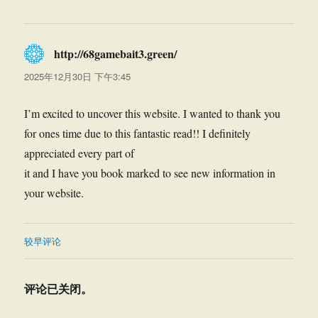
http://68gamebait3.green/
说
道：
2025年12月30日 下午3:45
I’m excited to uncover this website. I wanted to thank you
for ones time due to this fantastic read!! I definitely
appreciated every part of
it and I have you book marked to see new information in
your website.
评
较早评论
论
导
评论已关闭。
航