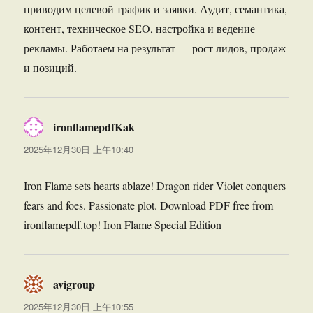
приводим целевой трафик и заявки. Аудит, семантика,
контент, техническое SEO, настройка и ведение
рекламы. Работаем на результат — рост лидов, продаж
и позиций.
ironflamepdfKak
说
道：
2025年12月30日 上午10:40
Iron Flame sets hearts ablaze! Dragon rider Violet conquers
fears and foes. Passionate plot. Download PDF free from
ironflamepdf.top! Iron Flame Special Edition
avigroup
说
道：
2025年12月30日 上午10:55