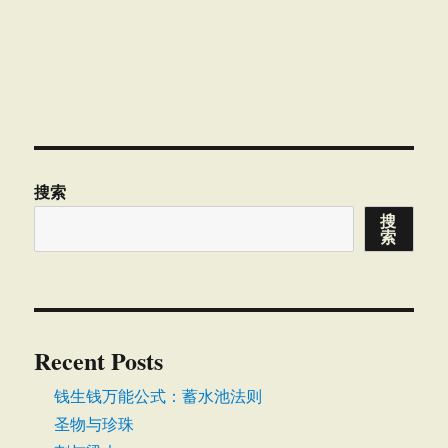
00:00
搜索
搜
索
Recent Posts
钱生钱万能公式：蓄水池法则
圣物与珍珠