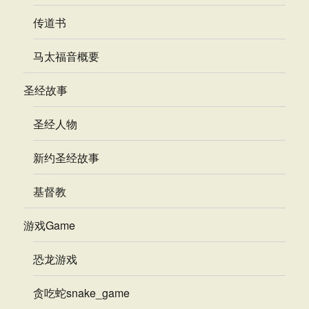
传道书
马太福音概要
圣经故事
圣经人物
新约圣经故事
基督教
游戏Game
恐龙游戏
贪吃蛇snake_game