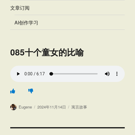
文章订阅
AI创作学习
085十个童女的比喻
作
发
分
Eugene
2024年11月14日
寓言故事
者
布
类
于
文