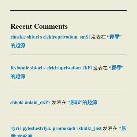
Recent Comments
rimskie shtori s elektroprivodom_smSt
“原罪”
发表在
的起源
Rylonnie shtori s elektroprivodom_fkPl
“原罪”
发表在
的起源
shkola onlain_dxPr
“原罪”的起源
发表在
Tyri i pyteshestviya: promokodi i skidki_jhst
“原
发表在
罪”的起源