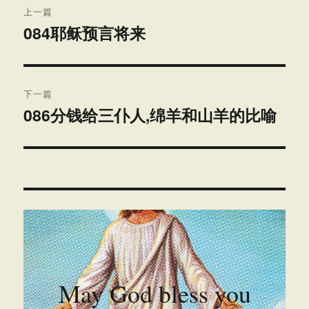
上一篇
章
084耶稣预言将来
上
篇
导
文
航
章：
下一篇
086分钱给三仆人,绵羊和山羊的比喻
下
篇
文
章：
May God bless you