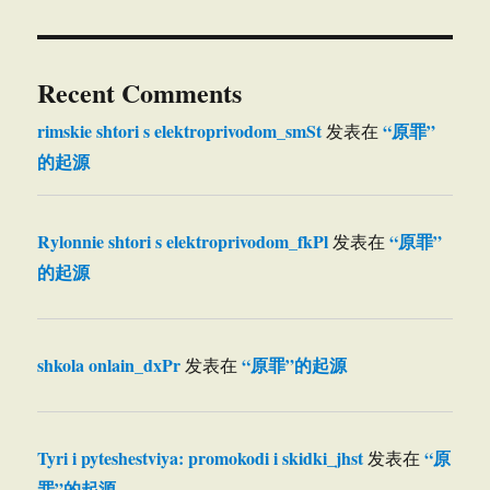
Recent Comments
rimskie shtori s elektroprivodom_smSt
“原罪”
发表在
的起源
Rylonnie shtori s elektroprivodom_fkPl
“原罪”
发表在
的起源
shkola onlain_dxPr
“原罪”的起源
发表在
Tyri i pyteshestviya: promokodi i skidki_jhst
“原
发表在
罪”的起源