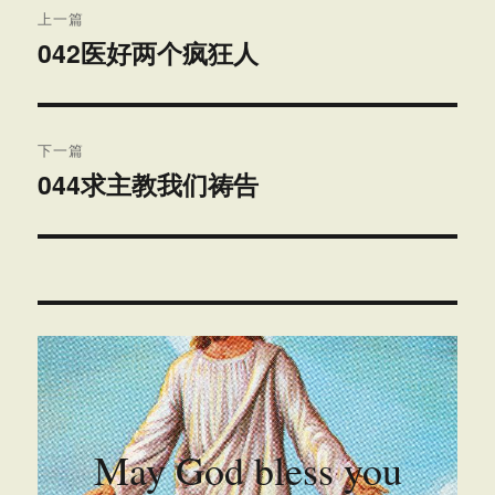
上一篇
章
042医好两个疯狂人
上
篇
导
文
航
章：
下一篇
044求主教我们祷告
下
篇
文
章：
May God bless you