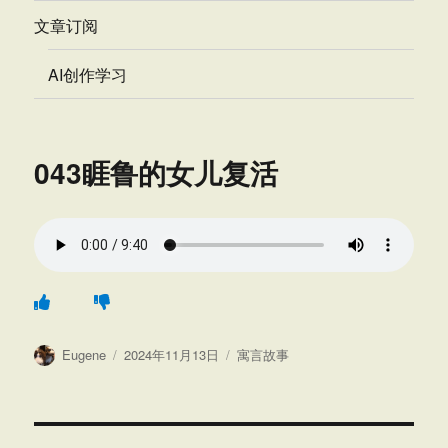
文章订阅
AI创作学习
043睚鲁的女儿复活
作
发
分
Eugene
2024年11月13日
寓言故事
者
布
类
于
文