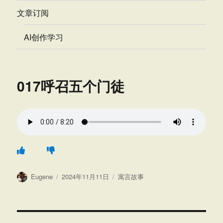
文章订阅
AI创作学习
017呼召五个门徒
作
发
分
Eugene
2024年11月11日
寓言故事
者
布
类
于
文