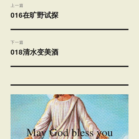
上一篇
章
016在旷野试探
上
篇
导
文
航
章：
下一篇
018清水变美酒
下
篇
文
章：
May God bless you