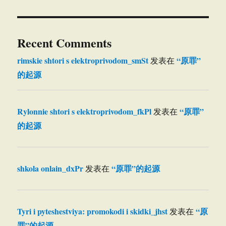
Recent Comments
rimskie shtori s elektroprivodom_smSt
“原罪”
发表在
的起源
Rylonnie shtori s elektroprivodom_fkPl
“原罪”
发表在
的起源
shkola onlain_dxPr
“原罪”的起源
发表在
Tyri i pyteshestviya: promokodi i skidki_jhst
“原
发表在
罪”的起源