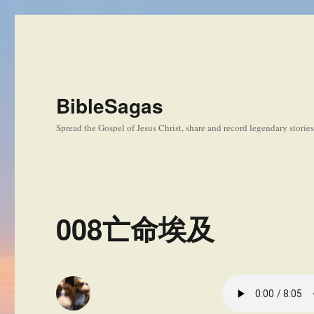
BibleSagas
Spread the Gospel of Jesus Christ, share and record legendary storie
008亡命埃及