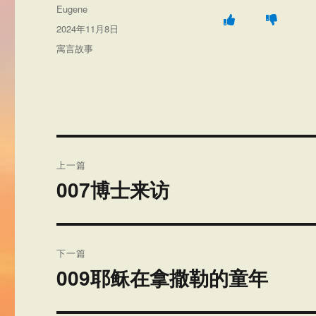
作
Eugene
者
发
2024年11月8日
布
分
寓言故事
于
类
文
上一篇
章
007博士来访
上
篇
导
文
航
章：
下一篇
009耶稣在拿撒勒的童年
下
篇
文