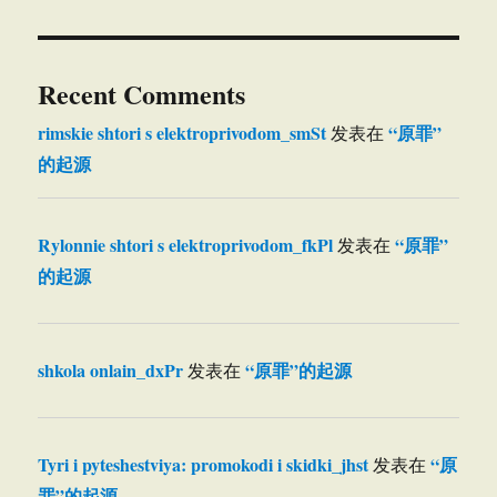
Recent Comments
rimskie shtori s elektroprivodom_smSt
“原罪”
发表在
的起源
Rylonnie shtori s elektroprivodom_fkPl
“原罪”
发表在
的起源
shkola onlain_dxPr
“原罪”的起源
发表在
Tyri i pyteshestviya: promokodi i skidki_jhst
“原
发表在
罪”的起源