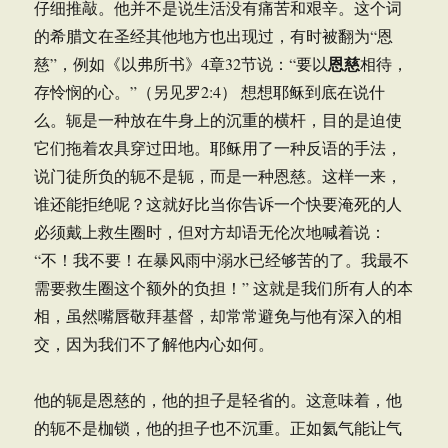
仔细推敲。他并不是说生活没有痛苦和艰辛。这个词
的希腊文在圣经其他地方也出现过，有时被翻为“恩
恩慈
慈”，例如《以弗所书》4章32节说：“要以
相待，
存怜悯的心。”（另见罗2:4） 想想耶稣到底在说什
么。轭是一种放在牛身上的沉重的横杆，目的是迫使
它们拖着农具穿过田地。耶稣用了一种反语的手法，
说门徒所负的轭不是轭，而是一种恩慈。这样一来，
谁还能拒绝呢？这就好比当你告诉一个快要淹死的人
必须戴上救生圈时，但对方却语无伦次地喊着说：
“不！我不要！在暴风雨中溺水已经够苦的了。我最不
需要救生圈这个额外的负担！” 这就是我们所有人的本
相，虽然嘴唇敬拜基督，却常常避免与他有深入的相
交，因为我们不了解他内心如何。
他的轭是恩慈的，他的担子是轻省的。这意味着，他
的轭不是枷锁，他的担子也不沉重。正如氦气能让气