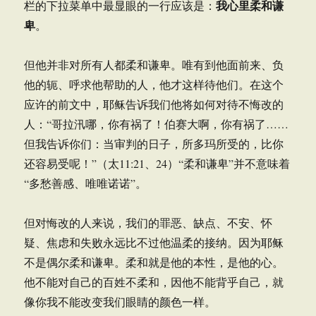
我心里柔和谦
栏的下拉菜单中最显眼的一行应该是：
卑
。
但他并非对所有人都柔和谦卑。唯有到他面前来、负
他的轭、呼求他帮助的人，他才这样待他们。在这个
应许的前文中，耶稣告诉我们他将如何对待不悔改的
人：“哥拉汛哪，你有祸了！伯赛大啊，你有祸了……
但我告诉你们：当审判的日子，所多玛所受的，比你
还容易受呢！”（太11:21、24）“柔和谦卑”并不意味着
“多愁善感、唯唯诺诺”。
但对悔改的人来说，我们的罪恶、缺点、不安、怀
疑、焦虑和失败永远比不过他温柔的接纳。因为耶稣
不是偶尔柔和谦卑。柔和就是他的本性，是他的心。
他不能对自己的百姓不柔和，因他不能背乎自己，就
像你我不能改变我们眼睛的颜色一样。