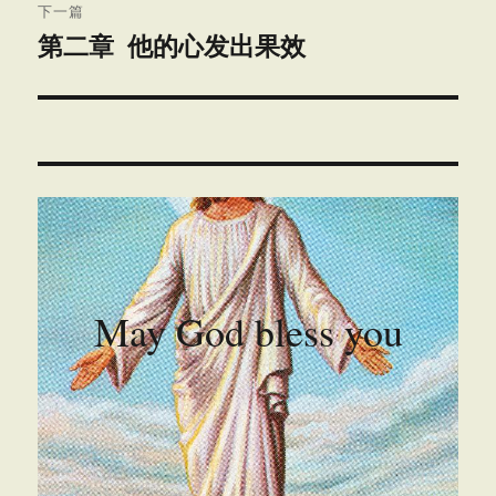
章：
下一篇
第二章 他的心发出果效
下
篇
文
章：
May God bless you