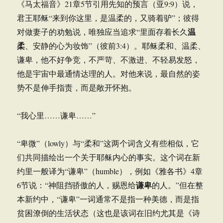
《马太福音》21章5节引用先知的预言（亚9:9）说，
君王耶稣“来到你这里，是温柔的，又骑着驴”；彼得
温
对做妻子的劝勉说，唯独应当追求“里面存着长久
柔
、安静的心为妆饰”（彼前3:4）。耶稣柔和、温柔、
谦卑，他不好争竞，不严苛、不激进、不轻易发怒，
他是宇宙中最通情达理的人。对他来说，最自然的姿
势不是伸手指责，而是敞开怀抱。
“我心里……谦卑……”
“卑微”（lowly）与“柔和”这两个词含义有些相似，它
们共同描绘出一个关于耶稣内心的事实。这个词在新
约里一般译为“谦卑”（humble），例如《雅各书》4章
谦卑
6节说：“神阻挡骄傲的人，赐恩给
的人。”但在整
本新约中，“谦卑”一词通常不是指一种美德，而是指
贫困潦倒的生活状态（这也是该词在旧约尤其是《诗