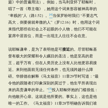
篇》中的普遍用法）。例如，当马利亚怀了耶稣时，
唱了一首《尊主颂》，她用这个词来形容被神高举的
[4]
“卑贱的”人（路1:52）。
当保罗吩咐我们 “不要志气
高大，倒要俯就卑微的人”（罗12:16）时，他用这个词
来指代那些在社会上不起眼的小人物，他们不可能在
宴席中居首位，而是一出现主人往往不会在意。
接近
说耶稣谦卑，是为了表明他是可
的。尽管耶稣基
督有极大的荣耀和令人瞩目的圣洁，他是至高的君
王，超乎万有，但在人类历史上没有人比他更容易接
近。来到他面前无须任何条件，也无须跨越什么障
碍。华腓德在解释《马太福音》11章29节时写道：“最
令他的跟随者们印象深刻的莫过于，他生平所表现出
[5]
来的高贵谦卑的举止。”
投入耶稣怀抱的门槛很低：
向他敞开心扉。这就是他所要的。事实上，这也是他
唯一的工作。《马太福音》11章28节明确告诉我们谁