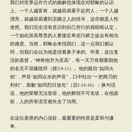
我们对世界运作方式的曲解也体现在对耶稣的认识
上。一个人越富有，就越容易看不起穷人；一个人越
漂亮，就越容易遭到丑陋之人的排斥，这些都是人性
使然。我们完全没有意识到自己所行的就暗暗认定，
一个如此崇高尊贵的人要接近卑劣污秽之徒会有相当
的难度。当然，耶稣会来找我们，这一点我们都认
同，但我们会以为他是捏着鼻子来的。毕竟，这位复
活的基督，“神将他升为至高”，有一天万有都要因他
的名无不屈膝跪拜（腓2:9-11）。他的眼目“如同火
焰”，声音“如同众水的声音”，口中吐出“一把两刃的
利剑”，面貌“如同烈日放光”（启1:14-16）；换句话
说，他的荣耀无法形容，他的辉煌不可名状，在他面
前，人的所有语言都失去了功用。
在这位基督的内心深处，最重要的特质是柔和与谦
卑。