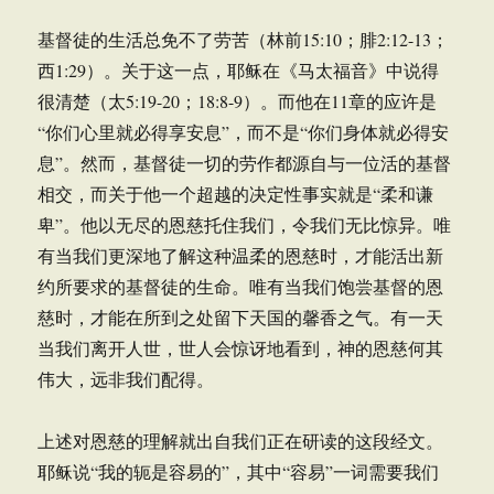
基督徒的生活总免不了劳苦（林前15:10；腓2:12-13；
西1:29）。关于这一点，耶稣在《马太福音》中说得
很清楚（太5:19-20；18:8-9）。而他在11章的应许是
“你们心里就必得享安息”，而不是“你们身体就必得安
息”。然而，基督徒一切的劳作都源自与一位活的基督
相交，而关于他一个超越的决定性事实就是“柔和谦
卑”。他以无尽的恩慈托住我们，令我们无比惊异。唯
有当我们更深地了解这种温柔的恩慈时，才能活出新
约所要求的基督徒的生命。唯有当我们饱尝基督的恩
慈时，才能在所到之处留下天国的馨香之气。有一天
当我们离开人世，世人会惊讶地看到，神的恩慈何其
伟大，远非我们配得。
上述对恩慈的理解就出自我们正在研读的这段经文。
耶稣说“我的轭是容易的”，其中“容易”一词需要我们