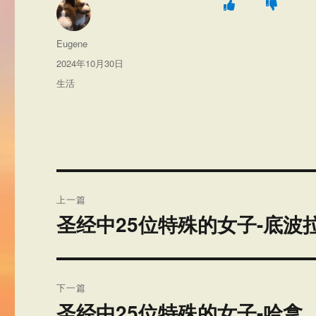
作
Eugene
者
发
2024年10月30日
布
分
生活
于
类
文
上一篇
章
圣经中25位特殊的女子-底波
上
篇
导
文
航
章：
下一篇
圣经中25位特殊的女子-哈拿
下