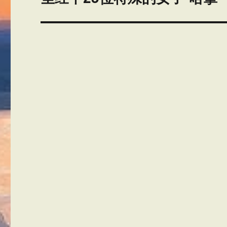
篇
文
章：