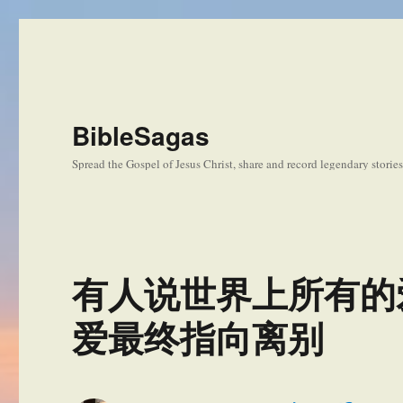
BibleSagas
Spread the Gospel of Jesus Christ, share and record legendary storie
有人说世界上所有的
爱最终指向离别