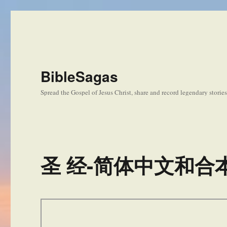
BibleSagas
Spread the Gospel of Jesus Christ, share and record legendary storie
圣 经-简体中文和合