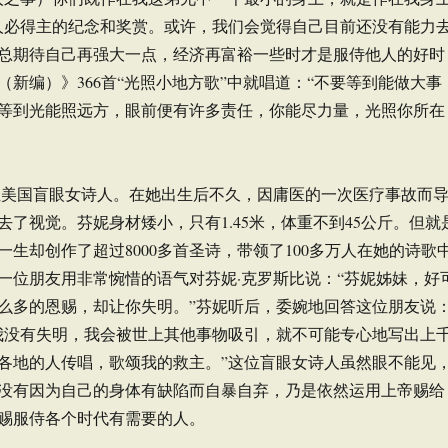
人必得主的纪念和奖赏。或许，我们会觉得自己目前还没有能力
总期待自己再强大一点，经济再富裕一些时才是服侍他人的好时
（新编）》366首“光照小地方歌”中就唱道：“不要等到能做大事
等到光能照远方，眼前便有许多责任，你能尽力量，光照你所在
位美国盲眼女诗人。在她出生后不久，因庸医的一次医疗事故而
去了视觉。芬妮身材矮小，只有1.45米，体重不到45公斤。但就
一生却创作了超过8000多首圣诗，带领了100多万人在她的诗歌
一位朋友用非常惋惜的语气对芬妮·克罗斯比说：“芬妮姊妹，好
么多的恩赐，却让你失明。”芬妮听后，委婉地回答这位朋友说
我没有失明，我会被世上其他事物吸引，就不可能专心地写出上
各地的人传唱，歌颂我的救主。”这位盲眼女诗人虽然眼不能见
没有因为自己的身体有缺陷而自暴自弃，乃是依然运用上帝赐给
赐服侍各个时代有需要的人。