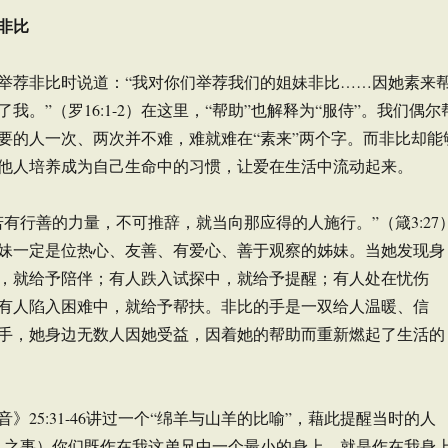
非比
举荐非比时说道：“我对你们举荐我们的姐妹非比……因她素来
我。”（罗16:1-2）在这里，“帮助”也解释为“服侍”。我们偶尔
要的人一次、两次并不难，难就难在“素来”两个字。而非比却能
他人培养成为自己生命中的习惯，让爱在生活中流动起来。
若有行善的力量，不可推辞，就当向那应得的人施行。”（箴3:27
妹一定是位热心、友善、有爱心、善于观察的姊妹。当她发现身
，就给予陪伴；有人跌入试探中，就给予提醒；有人处在忧伤
有人陷入困难中，就给予帮扶。非比的手是一双给人温暖、信
手，她身边无数人因她受益，因着她的帮助而重新燃起了生活的
》25:31-46讲过一个“绵羊与山羊的比喻”，藉此提醒当时的人
人之事）你们既作在我这弟兄中一个最小的身上，就是作在我身