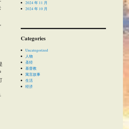
2024 年 11 月
去
2024 年 10 月
，
Categories
Uncategorized
导
人物
圣经
是
基督教
中
寓言故事
可
生活
经济
：
千
，