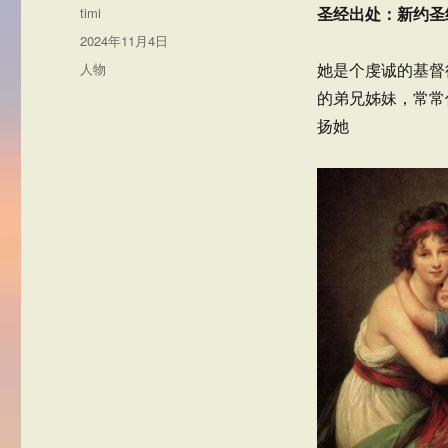
作
圣经出处：新约圣经
timi
者
发
2024年11月4日
布
分
人物
她是个虔诚的基督
于
类
的弟兄姊妹，常常
扬她