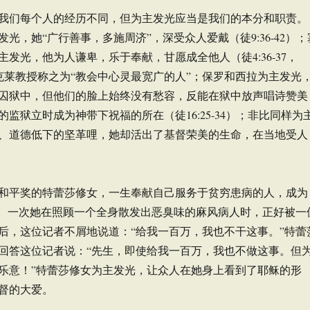
我们每个人的经历不同，但为主发光应当是我们的本分和职责。
光，她“广行善事，多施周济”，深受众人爱戴（徒9:36-42）；
发光，他为人谦卑，乐于奉献，甘愿成全他人（徒4:36-37，
，被巴克莱教授称之为“教会中心灵最宽广的人”；保罗和西拉为主发光
囚狱中，但他们的脸上始终没有愁容，反能在狱中放声唱诗赞美
监狱立时成为神带下祝福的所在（徒16:25-34）；非比同样为
、道德低下的坚革哩，她却活出了基督荣美的生命，在当地受人
贝尔和平奖的特蕾莎修女，一生奉献自己服务于贫穷患病的人，成为
”。一次她在照顾一个全身散发出恶臭味的麻风病人时，正好被一
后，这位记者不屑地说道：“给我一百万，我也不干这事。”特蕾
回答这位记者说：“先生，即使给我一百万，我也不做这事。但
乐意！”特蕾莎修女为主发光，让众人在她身上看到了耶稣的形
督的大爱。