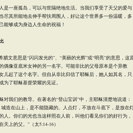
人是一座孤岛，可以与世隔绝地生活。当我们享受了天父的爱与
当尽其所能地去伸手帮扶周围人，好让这个世界多一份温暖，多
己能够成为身边人生命的祝福！
比
希腊文意思是“闪闪发光的”、“美丽的光辉”或“明亮”的意思，这
的偶像亚底米女神的另一名字。可能非比的父母原本是个异教
女儿起了这个名字。但自从非比归信了耶稣后，她人如其名，只
成为了耶稣基督荣耀的见证。
稣对我们的教导。在著名的“登山宝训”中，主耶稣清楚地说道：
。城造在山上，是不能隐藏的。人点灯，不放在斗底下，是放在
的人。你们的光也当这样照在人前，叫他们看见你们的好行为，
天上的父。”（太5:14-16）