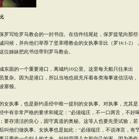
比
保罗写给罗马教会的一封书信。在信件结尾处，保罗提笔向那些
诚问候，并向他们举荐了坚革哩教会的女执事非比（罗16:1-2）
这位姊妹把此书信带到罗马教会。
城东面的一个重要港口，离城约10公里。这里每天船只往来出
员复杂。因为是港口，所以当地也就充斥着各类海事迷信活动，
波塞顿。
的女执事，也是新约圣经中唯一提到的女执事。对执事，尤其是
经中有非常严格的要求和规定：“必须端庄，不一口两舌，不好
；要存清洁的良心，固守真道的奥秘。这等人也要先受试验，若
后叫他们做执事。女执事也是如此：“必须端庄，不说谗言，有
事只要作一个妇人的丈夫，好好管理儿女和自己的家。因为善作