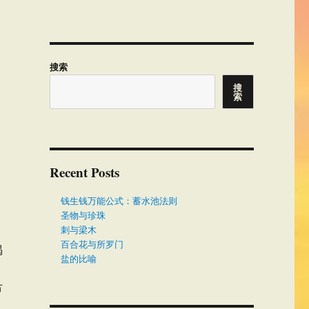
搜索
搜
，
索
Recent Posts
钱生钱万能公式：蓄水池法则
圣物与珍珠
刺与梁木
百合花与所罗门
喝
盐的比喻
节