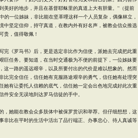
到美好的地步，并且在基督耶稣里的真道上大有胆量。”（提前
为教会中的一位姊妹，非比能在坚革哩这样一个人员复杂，偶像林立，
境中坚定信仰，持守真道，在教内外有好名声，被教会信众推选
可贵，值得敬佩！
写完《罗马书》后，更是选定非比作为信使，派她去完成把此重
艰巨任务。要知道，在当时交通极为不便的前提下，一位姊妹要
，这一路的遥远艰辛，以及所要付出的代价是难以想象的。然而
非比完全信任，信任她有克服路途艰辛的勇气，信任她有处理突
任她有让委托人信赖的底气，信任她一定会出色地完成好此次重
信件安全无误地到达罗马信徒的手中。
的，她能在教会众多肢体中被保罗赏识和举荐。但仔细想想，这
事非比在平时的生活中活出了品行端正、办事忠心、待人真诚等