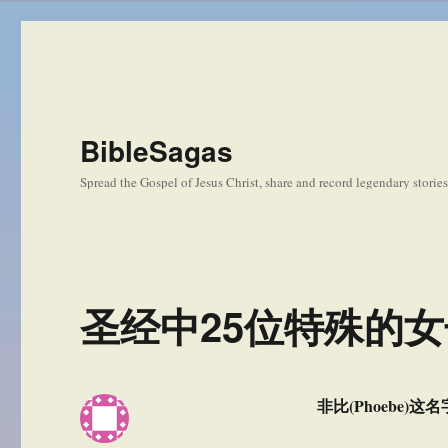
BibleSagas
Spread the Gospel of Jesus Christ, share and record legendary storie
圣经中25位特殊的女
非比(Phoebe