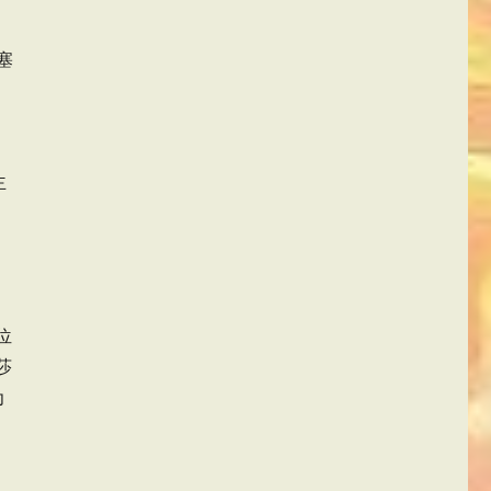
塞
，
主
位
莎
为